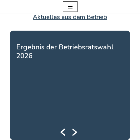
Aktuelles aus dem Betrieb
Zum
Inhalt
springen
Ergebnis der Betriebsratswahl
V
2026
s
D