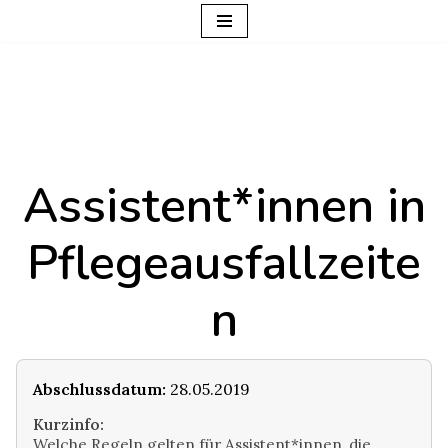
Zum
Inhalt
springen
Assistent*innen in
Pflegeausfallzeite
n
Abschlussdatum:
28.05.2019
Kurzinfo:
Welche Regeln gelten für Assistent*innen, die