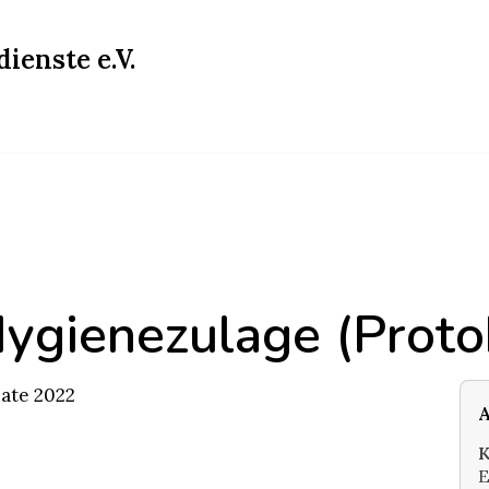
ienste e.V.
ygienezulage (Protok
nate 2022
A
K
E