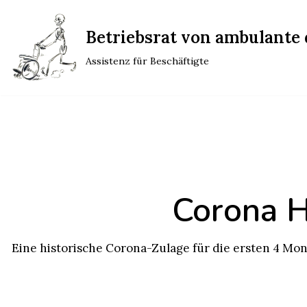
Betriebsrat von ambulante d
Zum
Inhalt
Assistenz für Beschäftigte
springen
Corona H
Eine historische Corona-Zulage für die ersten 4 Mo