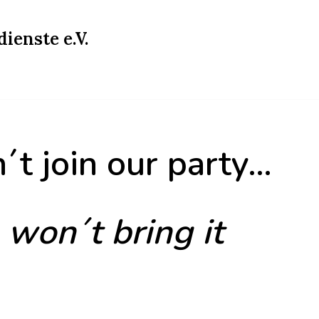
ienste e.V.
´t join our party…
won´t bring it