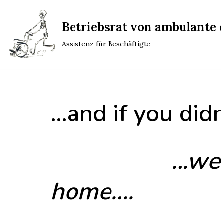
Betriebsrat von ambulante d
Zum
Inhalt
Assistenz für Beschäftigte
springen
…and if you didn
…we 
home….