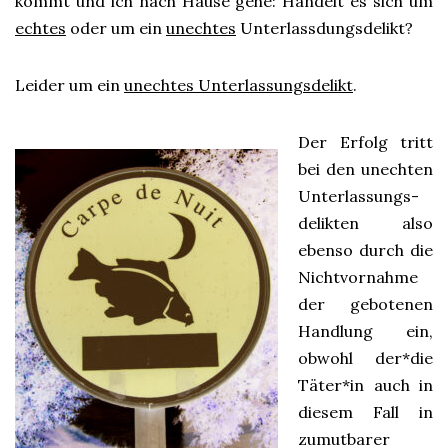
kommt und ich nach Hause gehe: Handelt es sich um
echtes
oder um ein
unechtes
Unterlassdungsdelikt?
Leider um ein
unechtes Unterlassungsdelikt
.
Der Erfolg tritt
bei den unechten
Unterlassungs-
delikten also
ebenso durch die
Nichtvornahme
der gebotenen
Handlung ein,
obwohl der*die
Täter*in auch in
diesem Fall in
zumutbarer