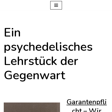
Zum
Inhalt
Ein
springen
psychedelisches
Lehrstück der
Gegenwart
Garantenpfli
cht – Wir