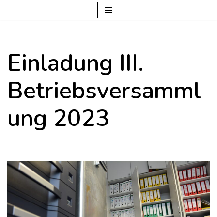
Zum
Inhalt
Einladung III.
springen
Betriebsversamml
ung 2023