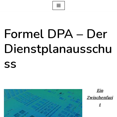
Zum
Inhalt
Formel DPA – Der
springen
Dienstplanausschu
ss
Ein
Zwischenfazi
t