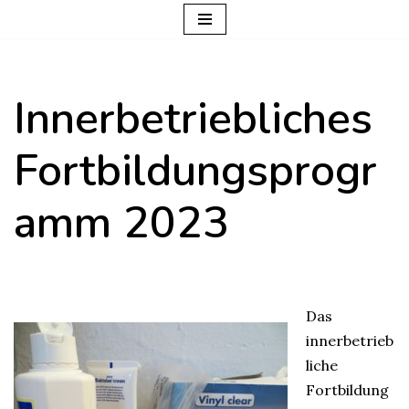
Zum
Inhalt
Innerbetriebliches
springen
Fortbildungsprogr
amm 2023
Das
innerbetrieb
liche
Fortbildung