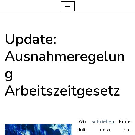
Zum
Inhalt
Update:
springen
Ausnahmeregelun
g
Arbeitszeitgesetz
Wir
schrieben
Ende
Juli, dass die