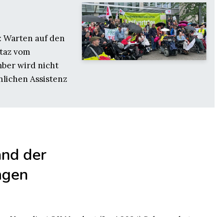
: Warten auf den
 taz vom
mber wird nicht
nlichen Assistenz
and der
ngen