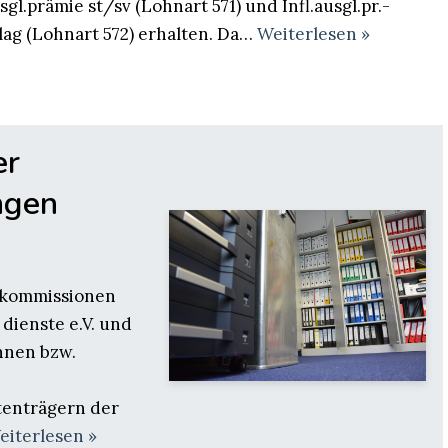
usgl.prämie st/sv (Lohnart 571) und Infl.ausgl.pr.-
ag (Lohnart 572) erhalten. Da…
Weiterlesen »
er
ngen
ifkommissionen
ienste e.V. und
nnen bzw.
tenträgern der
eiterlesen »