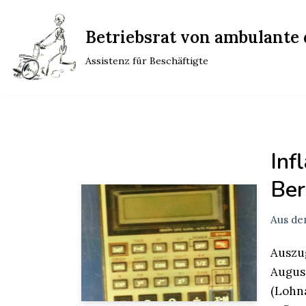
Betriebsrat von ambulante d
Zum
Inhalt
Assistenz für Beschäftigte
springen
Inf
Ber
Aus de
Auszu
August
(Lohna