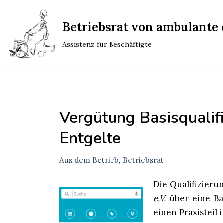
Betriebsrat von ambulante d
Zum
Inhalt
Assistenz für Beschäftigte
springen
Vergütung Basisqualif
Entgelte
Aus dem Betrieb
,
Betriebsrat
Die Qualifizieru
e.V.
über eine Bas
einen Praxistei