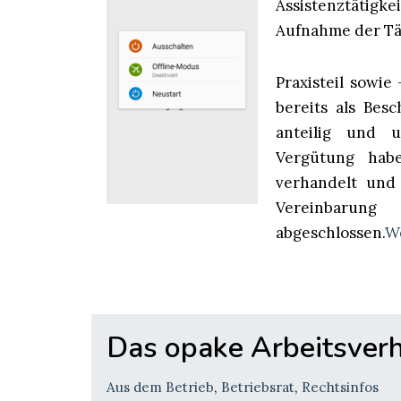
Assistenztätig
Aufnahme der Tät
Praxisteil sowie
bereits als Besc
anteilig und u
Vergütung hab
verhandelt un
Vereinbar
abgeschlossen.
We
Das opake Arbeitsverh
Aus dem Betrieb
,
Betriebsrat
,
Rechtsinfos